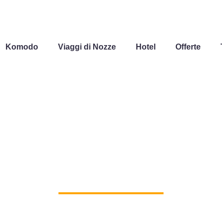
Komodo
Viaggi di Nozze
Hotel
Offerte
BLOG
Una selezione dei nostri articoli di viaggio