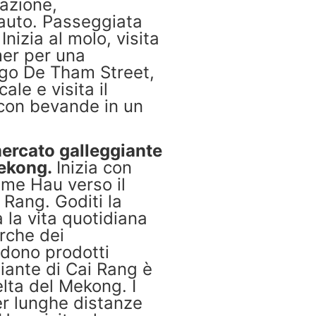
azione,
 auto. Passeggiata
Inizia al molo, visita
mer per una
ngo De Tham Street,
ale e visita il
con bevande in un
mercato galleggiante
Mekong.
Inizia con
iume Hau verso il
 Rang. Goditi la
 la vita quotidiana
arche dei
ndono prodotti
giante di Cai Rang è
elta del Mekong. I
er lunghe distanze