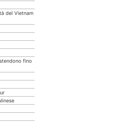
ità del Vietnam
estendono fino
ur
linese