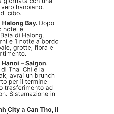
la giornata con una
n vero hanoiano.
di cibo.
a Halong Bay.
Dopo
o hotel e
 Baia di Halong.
orni e 1 notte a bordo
aie, grotte, flora e
ertimento.
 Hanoi – Saigon.
di Thai Chi e la
yak, avrai un brunch
to per il termine
vo trasferimento ad
gon. Sistemazione in
h City a Can Tho, il