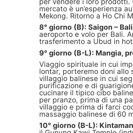
per vendere i loro prodotti. 
mercato è un’esperienza aut
Mekong. Ritorno a Ho Chi Mi
8° giorno (B): Saigon – Bali
aeroporto e volo per Bali. 
trasferimento a Ubud in hot
9° giorno (B-L): Mangia, p
Viaggio spirituale in cui im
lontar, porteremo doni allo
villaggio balinese in cui se
purificazione e di guarigio
cucinare il tipico cibo bal
per pranzo, prima di una p
villaggio e prima di farci c
massaggio balinese di 60 m
10° giorno (B-L): Kintaman
il Gunung Kawi Temple (indù 