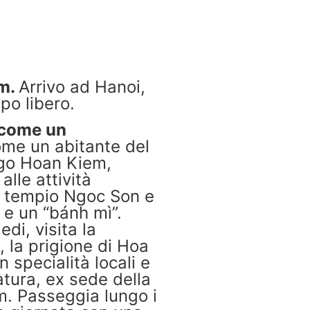
am.
Arrivo ad Hanoi,
po libero.
 come un
me un abitante del
ago Hoan Kiem,
lle attività
 il tempio Ngoc Son e
 e un “bánh mì”.
edi, visita la
 la prigione di Hoa
 specialità locali e
ratura, ex sede della
m. Passeggia lungo i