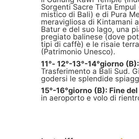
Sorgenti Sacre Tirta Empul 
mistico di Bali) e di Pura M
meravigliosa di Kintamani a
Batur e del suo lago, una p
pregiato balinese (dove pot
tipi di caffè) e le risaie te
(Patrimonio Unesco).
11°-
12°-13°-14°giorno (B)
Trasferimento a Bali Sud. G
godersi le splendide spiag
15°-16°giorno (B): Fine del
in aeroporto e volo di rientr