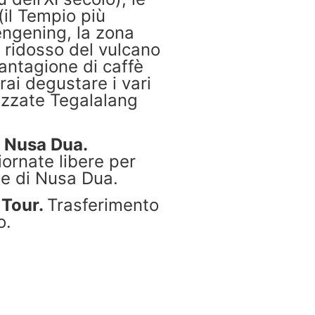
(il Tempio più
engening, la zona
 ridosso del vulcano
iantagione di caffè
rai degustare i vari
rrazzate Tegalalang
: Nusa Dua.
iornate libere per
ge di Nusa Dua.
 Tour.
Trasferimento
o.