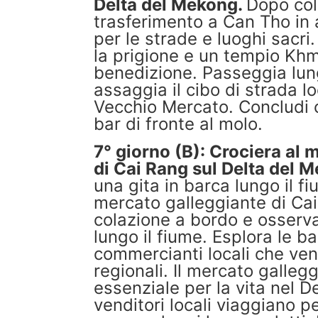
Delta del Mekong.
Dopo col
trasferimento a Can Tho in
per le strade e luoghi sacri. 
la prigione e un tempio Kh
benedizione. Passeggia lu
assaggia il cibo di strada loc
Vecchio Mercato. Concludi 
bar di fronte al molo.
7° giorno (B): Crociera al 
di Cai Rang sul Delta del 
una gita in barca lungo il f
mercato galleggiante di Cai
colazione a bordo e osserva
lungo il fiume. Esplora le b
commercianti locali che ve
regionali. Il mercato galleg
essenziale per la vita nel D
venditori locali viaggiano p