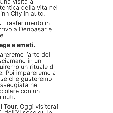
Una visita al
entica della vita nel
nh City in auto.
.
Trasferimento in
Arrivo a Denpasar e
el.
rega e amati.
pareremo l’arte del
 sciamano in un
guiremo un rituale di
ne. Poi impareremo a
inese che gusteremo
asseggiata nel
occolare con un
inuti.
i Tour.
Oggi visiterai
dell’XI secolo), le