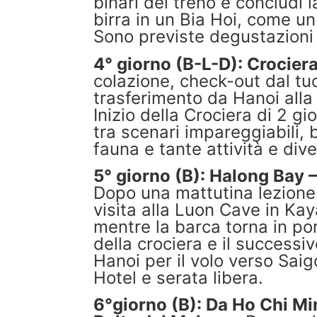
binari del treno e concludi 
birra in un Bia Hoi, come u
Sono previste degustazioni 
4° giorno (B-L-D): Crocier
colazione, check-out dal tu
trasferimento da Hanoi alla
Inizio della Crociera di 2 gi
tra scenari impareggiabili, b
fauna e tante attività e div
5° giorno (B): Halong Bay –
Dopo una mattutina lezione 
visita alla Luon Cave in Ka
mentre la barca torna in por
della crociera e il successi
Hanoi per il volo verso Sai
Hotel e serata libera.
6°giorno (B): Da Ho Chi Min