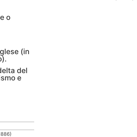
se o
glese (in
).
delta del
cismo e
1886)