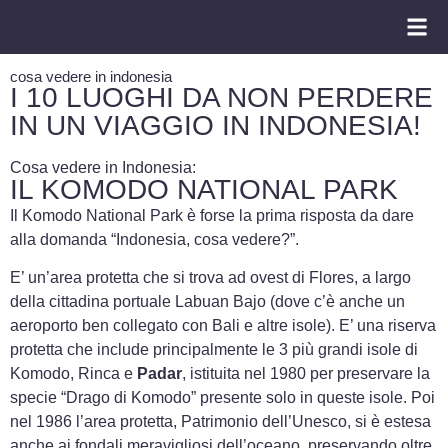
CATALOGO V
VIAGGI DI N
TOUR 
cosa vedere in indonesia
I 10 LUOGHI DA NON PERDERE
IN UN VIAGGIO IN INDONESIA!
Cosa vedere in Indonesia:
IL KOMODO NATIONAL PARK
Il Komodo National Park è forse la prima risposta da dare
alla domanda “Indonesia, cosa vedere?”.
E’ un’area protetta che si trova ad ovest di Flores, a largo
della cittadina portuale Labuan Bajo (dove c’è anche un
aeroporto ben collegato con Bali e altre isole). E’ una riserva
protetta che include principalmente le 3 più grandi isole di
Komodo, Rinca e
Padar
, istituita nel 1980 per preservare la
specie “Drago di Komodo” presente solo in queste isole. Poi
nel 1986 l’area protetta, Patrimonio dell’Unesco, si è estesa
anche ai fondali meravigliosi dell’oceano, preservando oltre