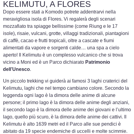
KELIMUTU, A FLORES
Dopo essere stati a Komodo potrete addentrarvi nella
meravigliosa isola di Flores. Vi regalerà degli scenari
mozzafiato tra spiagge bellissime (come Riung e le 17
isole), risaie, vulcani, grotte, villaggi tradizionali, piantagioni
di caffè, cacao e frutti tropicali, oltre a cascate e fiumi
alimentati da vapore e sorgenti calde… una spa a cielo
aperto! Il Kelimutu è un complesso vulcanico che si trova
vicino a Moni ed è un Parco dichiarato
Patrimonio
dell’Unesco
.
Un piccolo trekking vi guiderà ai famosi 3 laghi craterici del
Kelimutu, laghi che nel tempo cambiano colore. Secondo la
leggenda ogni lago è la dimora delle anime di alcune
persone; il primo lago è la dimora delle anime degli anziani,
il secondo lago è la dimora delle anime dei giovani e l’ultimo
lago, quello più scuro, è la dimora delle anime dei cattivi. Il
Kelimutu è alto 1639 metri ed il Parco alle sue pendici è
abitato da 19 specie endemiche di uccelli e molte scimmie.