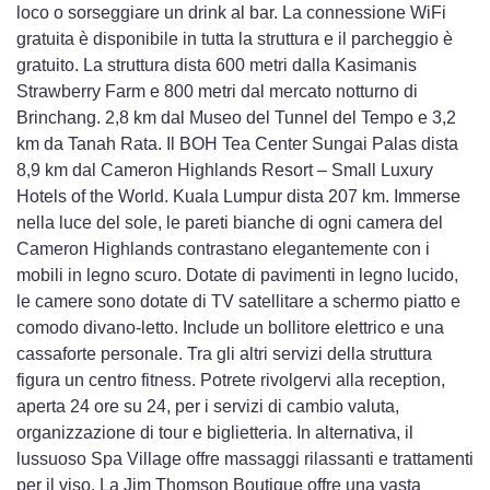
loco o sorseggiare un drink al bar. La connessione WiFi
gratuita è disponibile in tutta la struttura e il parcheggio è
gratuito. La struttura dista 600 metri dalla Kasimanis
Strawberry Farm e 800 metri dal mercato notturno di
Brinchang. 2,8 km dal Museo del Tunnel del Tempo e 3,2
km da Tanah Rata. Il BOH Tea Center Sungai Palas dista
8,9 km dal Cameron Highlands Resort – Small Luxury
Hotels of the World. Kuala Lumpur dista 207 km. Immerse
nella luce del sole, le pareti bianche di ogni camera del
Cameron Highlands contrastano elegantemente con i
mobili in legno scuro. Dotate di pavimenti in legno lucido,
le camere sono dotate di TV satellitare a schermo piatto e
comodo divano-letto. Include un bollitore elettrico e una
cassaforte personale. Tra gli altri servizi della struttura
figura un centro fitness. Potrete rivolgervi alla reception,
aperta 24 ore su 24, per i servizi di cambio valuta,
organizzazione di tour e biglietteria. In alternativa, il
lussuoso Spa Village offre massaggi rilassanti e trattamenti
per il viso. La Jim Thomson Boutique offre una vasta