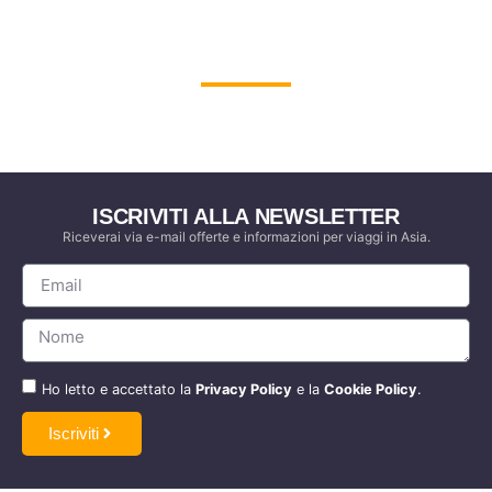
RICEVI PER PRIMO
NEWS E OFFERTE
Su viaggi e tours in Indonesia, Vietnam, Malesia,
Singapore, Laos, Cambogia, Filippine e Thailandia.
ISCRIVITI ALLA NEWSLETTER
Riceverai via e-mail offerte e informazioni per viaggi in Asia.
Ho letto e accettato la
Privacy Policy
e la
Cookie Policy
.
Iscriviti